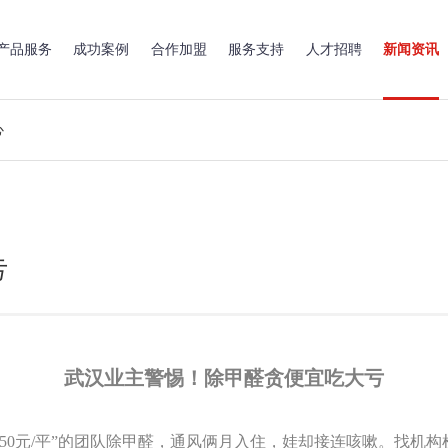
产品服务
成功案例
合作加盟
服务支持
人才招聘
新闻资讯
心
亏
武汉业主警惕！除甲醛贪便宜吃大亏
50元/平”的团队除甲醛，通风俩月入住，娃却接连咳嗽。找机