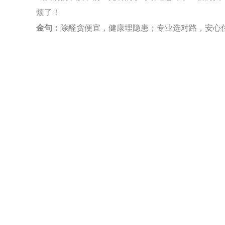
烦了！
金句：
除醛贪便宜，健康埋隐患；专业选对路，安心